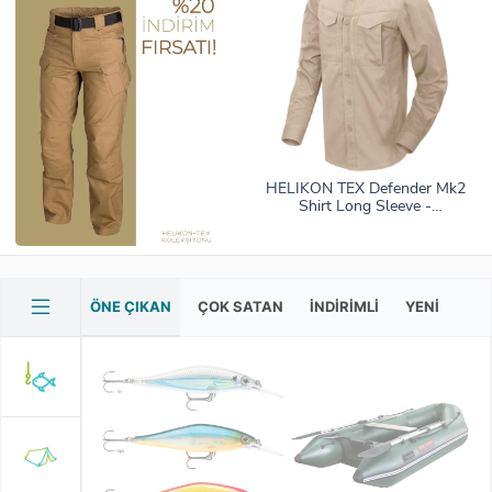
HELIKON TEX Defender Mk2
Shirt Long Sleeve -
Polycotton Ripstop KHAKI
ÖNE ÇIKAN
ÇOK SATAN
İNDIRIMLI
YENI