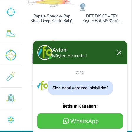
Rapala Shadow Rap
DFT DISCOVERY
Shad Deep Sahte Balığı
Şişme Bot MS320AL
320cm Yeşil Seri
Avfoni
Müşteri Hizmetleri
2:40
Rapala Orman Desenli
DFT DISCOVERY
Size nasıl yardımcı olabilirim?
Askılı Çanta
Şişme Bot MX360AL
360cm Seri
İletişim Kanalları:
WhatsApp